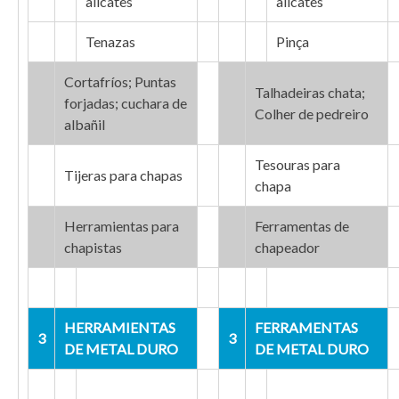
alicates
alicates
Tenazas
Pinça
Cortafríos; Puntas
Talhadeiras chata;
forjadas; cuchara de
Colher de pedreiro
albañil
Tesouras para
Tijeras para chapas
chapa
Herramientas para
Ferramentas de
chapistas
chapeador
HERRAMIENTAS
FERRAMENTAS
3
3
DE METAL DURO
DE METAL DURO