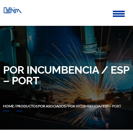
Skip
Skip
to
to
navigation
content
CÁMARA ARGENTINA DE
FABRICANTES DE
HERRAMIENTAS,
INSTRUMENTOS DE
MEDICIÓN, MOLDES Y
POR INCUMBENCIA / ESP
MATRICES.
– PORT
HOME
/
PRODUCTOS POR ASOCIADOS
/
POR INCUMBENCIA / ESP – PORT