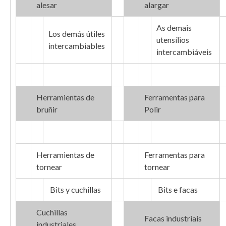
alesar
alargar
As demais
Los demás útiles
utensílios
intercambiables
intercambiáveis
Herramientas de
Ferramentas para
bruñir
Polir
Herramientas de
Ferramentas para
tornear
tornear
Bits y cuchillas
Bits e facas
Cuchillas
Facas industriais
industriales