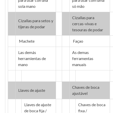
para usar con una
para usar com uma
sola mano
só mão
Cizallas para
Cizallas para setos y
cercas-vivas e
tijeras de podar
tesouras de podar
Machete
Façao
Las demás
As demas
herramientas de
ferramentas
mano
manuais
Chaves de boca
Llaves de ajuste
ajustável
Llaves de ajuste
Chaves de boca
de boca fija /
fixa /