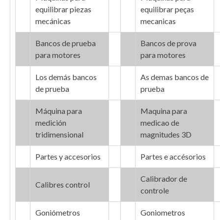
equilibrar piezas
equilibrar peças
mecánicas
mecanicas
Bancos de prueba
Bancos de prova
para motores
para motores
Los demás bancos
As demas bancos de
de prueba
prueba
Máquina para
Maquina para
medición
medicao de
tridimensional
magnitudes 3D
Partes y accesorios
Partes e accésorios
Calibrador de
Calibres control
controle
Goniómetros
Goniometros