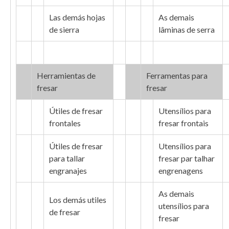
Las demás hojas
As demais
de sierra
lâminas de serra
Herramientas de
Ferramentas para
fresar
fresar
Útiles de fresar
Utensílios para
frontales
fresar frontais
Útiles de fresar
Utensílios para
para tallar
fresar par talhar
engranajes
engrenagens
As demais
Los demás utiles
utensílios para
de fresar
fresar