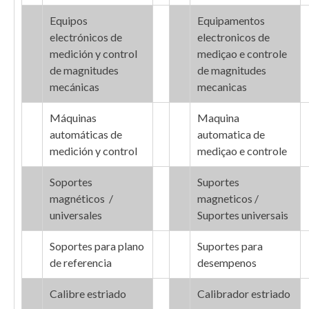
Equipos
Equipamentos
electrónicos de
electronicos de
medición y control
mediçao e controle
de magnitudes
de magnitudes
mecánicas
mecanicas
Máquinas
Maquina
automáticas de
automatica de
medición y control
mediçao e controle
Soportes
Suportes
magnéticos /
magneticos /
universales
Suportes universais
Soportes para plano
Suportes para
de referencia
desempenos
Calibre estriado
Calibrador estriado