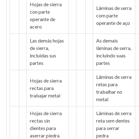
Hojas de sierra
Lâminas de serra
con parte
com parte
operante de
operante de aço
acero
Las demás hojas
As demais
de sierra,
lâminas de serra,
incluidas sus
incluindo suas
partes
partes
Lâminas de serra
Hojas de sierra
retas para
rectas para
trabalhar no
trabajar metal
metal
Hojas de sierra
Lâminas de serra
rectas sin
reta sem dentes
dientes para
para serrar
aserrar piedra
pedra