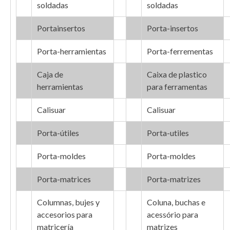
soldadas
soldadas
Portainsertos
Porta-insertos
Porta-herramientas
Porta-ferrementas
Caja de
Caixa de plastico
herramientas
para ferramentas
Calisuar
Calisuar
Porta-útiles
Porta-utiles
Porta-moldes
Porta-moldes
Porta-matrices
Porta-matrizes
Columnas, bujes y
Coluna, buchas e
accesorios para
acessório para
matricería
matrizes