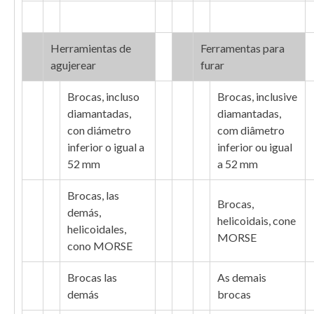
Herramientas de
Ferramentas para
agujerear
furar
Brocas, incluso
Brocas, inclusive
diamantadas,
diamantadas,
con diámetro
com diâmetro
inferior o igual a
inferior ou igual
52 mm
a 52 mm
Brocas, las
Brocas,
demás,
helicoidais, cone
helicoidales,
MORSE
cono MORSE
Brocas las
As demais
demás
brocas