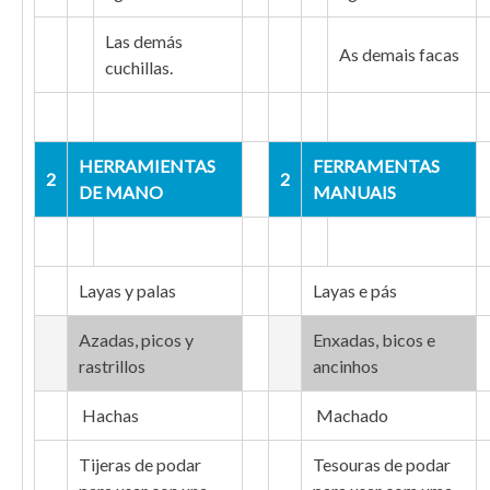
Las demás
As demais facas
cuchillas.
HERRAMIENTAS
FERRAMENTAS
2
2
DE MANO
MANUAIS
Layas y palas
Layas e pás
Azadas, picos y
Enxadas, bicos e
rastrillos
ancinhos
Hachas
Machado
Tijeras de podar
Tesouras de podar