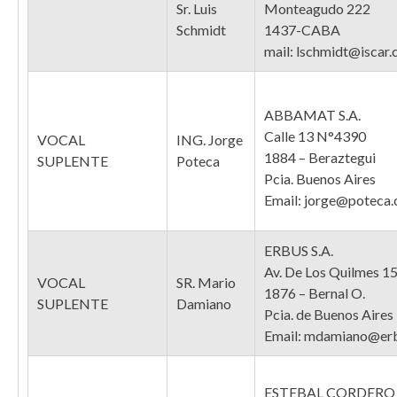
Sr. Luis
Monteagudo 222
Schmidt
1437-CABA
mail: lschmidt@iscar.
ABBAMAT S.A.
Calle 13 N°4390
VOCAL
ING. Jorge
1884 – Beraztegui
SUPLENTE
Poteca
Pcia. Buenos Aires
Email: jorge@poteca.
ERBUS S.A.
Av. De Los Quilmes 1
VOCAL
SR. Mario
1876 – Bernal O.
SUPLENTE
Damiano
Pcia. de Buenos Aires
Email: mdamiano@erb
ESTEBAL CORDERO 