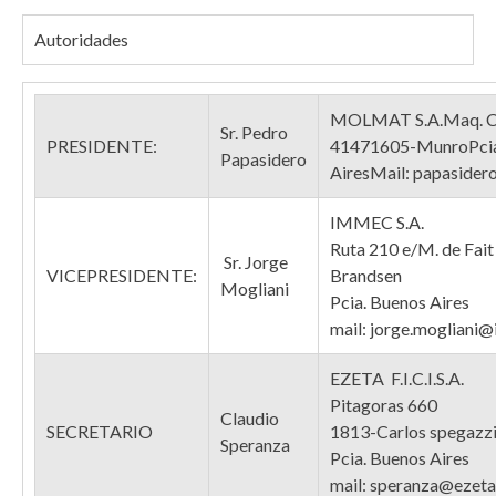
Autoridades
MOLMAT S.A.Maq. C
Sr. Pedro
PRESIDENTE:
41471605-MunroPcia
Papasidero
AiresMail: papaside
IMMEC S.A.
Ruta 210 e/M. de Fait
Sr. Jorge
VICEPRESIDENTE:
Brandsen
Mogliani
Pcia. Buenos Aires
mail: jorge.mogliani
EZETA F.I.C.I.S.A.
Pitagoras 660
Claudio
SECRETARIO
1813-Carlos spegazzi
Speranza
Pcia. Buenos Aires
mail: speranza@ezet