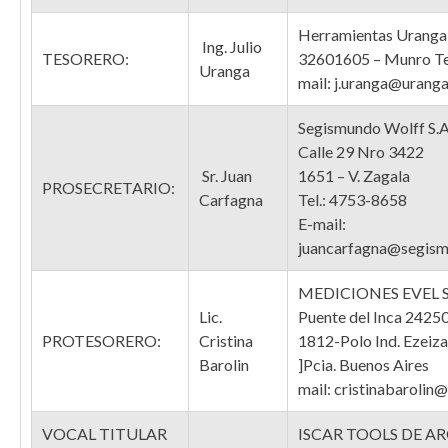
Herramientas Uranga 
Ing. Julio
TESORERO:
32601605 – Munro Te
Uranga
mail: j.uranga@urang
Segismundo Wolff S.A.C
Calle 29 Nro 3422
Sr. Juan
1651 – V. Zagala
PROSECRETARIO:
Carfagna
Tel.: 4753-8658
E-mail:
juancarfagna@segism
MEDICIONES EVEL S
Lic.
Puente del Inca 2425
PROTESORERO:
Cristina
1812-Polo Ind. Ezeiza
Barolin
]Pcia. Buenos Aires
mail: cristinabarolin
VOCAL TITULAR
ISCAR TOOLS DE ARG